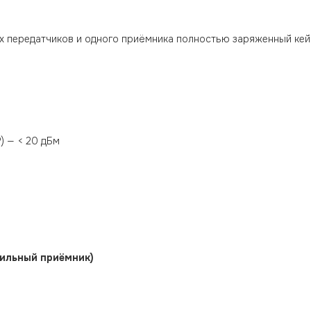
ух передатчиков и одного приёмника полностью заряженный кей
) — < 20 дБм
обильный приёмник)