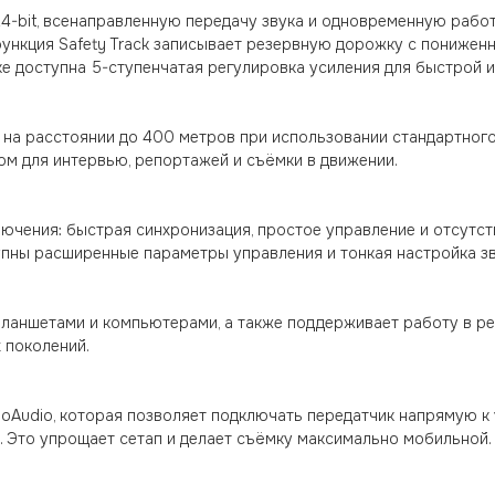
24-bit, всенаправленную передачу звука и одновременную рабо
ункция Safety Track записывает резервную дорожку с пониженн
ке доступна 5-ступенчатая регулировка усиления для быстрой и
 на расстоянии до 400 метров при использовании стандартног
ром для интервью, репортажей и съёмки в движении.
ючения: быстрая синхронизация, простое управление и отсутст
упны расширенные параметры управления и тонкая настройка зв
 планшетами и компьютерами, а также поддерживает работу в ре
 поколений.
Audio, которая позволяет подключать передатчик напрямую к 
o. Это упрощает сетап и делает съёмку максимально мобильной.