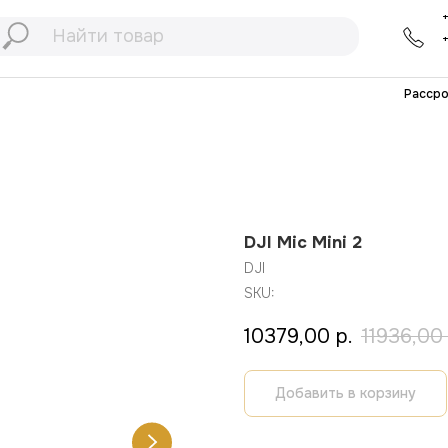
+7 (991) 898-75-
77
+7 (903) 467-01-
32
Рассрочка
Ремонт
DJI Mic Mini 2
DJI
SKU:
10379,00
р.
11936,00
Добавить в корзину