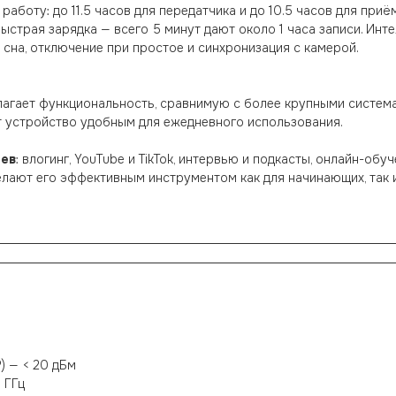
аботу: до 11.5 часов для передатчика и до 10.5 часов для при
ыстрая зарядка — всего 5 минут дают около 1 часа записи. Ин
сна, отключение при простое и синхронизация с камерой.
едлагает функциональность, сравнимую с более крупными систем
 устройство удобным для ежедневного использования.
иев
: влогинг, YouTube и TikTok, интервью и подкасты, онлайн-об
елают его эффективным инструментом как для начинающих, так 
) — < 20 дБм
 ГГц