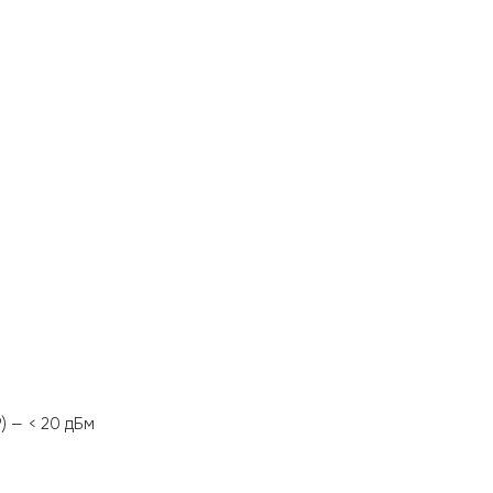
) — < 20 дБм