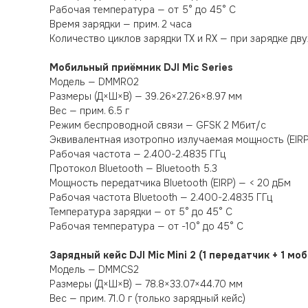
Рабочая температура — от 5° до 45° C
Время зарядки — прим. 2 часа
Количество циклов зарядки TX и RX — при зарядке дв
Мобильный приёмник DJI Mic Series
Модель — DMMR02
Размеры (Д×Ш×В) — 39.26×27.26×8.97 мм
Вес — прим. 6.5 г
Режим беспроводной связи — GFSK 2 Мбит/с
Эквивалентная изотропно излучаемая мощность (EIRP
Рабочая частота — 2.400-2.4835 ГГц
Протокол Bluetooth — Bluetooth 5.3
Мощность передатчика Bluetooth (EIRP) — < 20 дБм
Рабочая частота Bluetooth — 2.400-2.4835 ГГц
Температура зарядки — от 5° до 45° C
Рабочая температура — от -10° до 45° C
Зарядный кейс DJI Mic Mini 2 (1 передатчик + 1 м
Модель — DMMCS2
Размеры (Д×Ш×В) — 78.8×33.07×44.70 мм
Вес — прим. 71.0 г (только зарядный кейс)