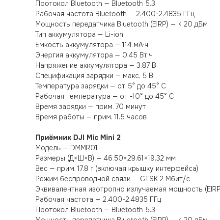
Протокол Bluetooth — Bluetooth 5.3
Рабочая частота Bluetooth — 2.400-2.4835 ГГц
Мощность передатчика Bluetooth (EIRP) — < 20 дБм
Тип аккумулятора — Li-ion
Ёмкость аккумулятора — 114 мА·ч
Энергия аккумулятора — 0.45 Вт·ч
Напряжение аккумулятора — 3.87 В
Спецификация зарядки — макс. 5 В
Температура зарядки — от 5° до 45° C
Рабочая температура — от -10° до 45° C
Время зарядки — прим. 70 минут
Время работы — прим. 11.5 часов
Приёмник DJI Mic Mini 2
Модель — DMMR01
Размеры (Д×Ш×В) — 46.50×29.61×19.32 мм
Вес — прим. 17.8 г (включая крышку интерфейса)
Режим беспроводной связи — GFSK 2 Мбит/с
Эквивалентная изотропно излучаемая мощность (EIRP
Рабочая частота — 2.400-2.4835 ГГц
Протокол Bluetooth — Bluetooth 5.3