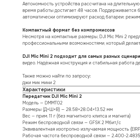
Автономность устройства рассчитана на длительную р
время работы достигает 48 часов. Поддерживается б
автоматически оптимизируют расход батареи: режим 
Компактный формат без компромиссов
Несмотря на компактные размеры, DJI Mic Mini 2 пр
профессиональными возможностями, который делает
DJI Mic Mini 2 подходит для самых разных сценар
видео. Надёжная конструкция и стабильная работа д
Также можно найти по запросу:
джи мик мини 2
Характеристики
Передатчик DJI Mic Mini 2
Модель — DMMT02
Размеры (Д×Ш×В) — 28.58×28.04×13.52 мм
Вес — прим. 11 г (без магнитного клипса и магнита)
Режим беспроводной связи — GFSK 2 Мбит/с
Эквивалентная изотропно излучаемая мощность (EIRP
Рабочая частота беспроводной связи — 2.400-2.4835