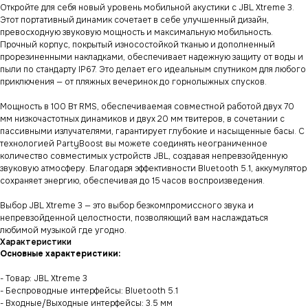
Откройте для себя новый уровень мобильной акустики с JBL Xtreme 3.
Этот портативный динамик сочетает в себе улучшенный дизайн,
превосходную звуковую мощность и максимальную мобильность.
Прочный корпус, покрытый износостойкой тканью и дополненный
прорезиненными накладками, обеспечивает надежную защиту от воды и
пыли по стандарту IP67. Это делает его идеальным спутником для любого
приключения — от пляжных вечеринок до горнолыжных спусков.
Мощность в 100 Вт RMS, обеспечиваемая совместной работой двух 70
мм низкочастотных динамиков и двух 20 мм твитеров, в сочетании с
пассивными излучателями, гарантирует глубокие и насыщенные басы. С
технологией PartyBoost вы можете соединять неограниченное
количество совместимых устройств JBL, создавая непревзойденную
звуковую атмосферу. Благодаря эффективности Bluetooth 5.1, аккумулятор
сохраняет энергию, обеспечивая до 15 часов воспроизведения.
Выбор JBL Xtreme 3 — это выбор безкомпромиссного звука и
непревзойденной целостности, позволяющий вам наслаждаться
любимой музыкой где угодно.
Характеристики
Основные характеристики:
- Товар: JBL Xtreme 3
- Беспроводные интерфейсы: Bluetooth 5.1
- Входные/Выходные интерфейсы: 3.5 мм