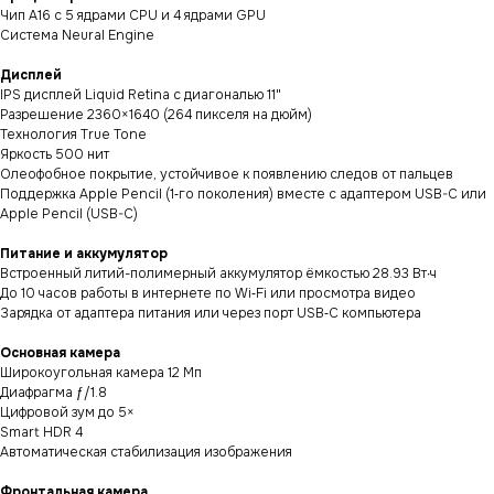
Чип A16 с 5 ядрами CPU и 4 ядрами GPU
Система Neural Engine
Дисплей
IPS дисплей Liquid Retina с диагональю 11"
Разрешение 2360×1640 (264 пикселя на дюйм)
Технология True Tone
Яркость 500 нит
Олеофобное покрытие, устойчивое к появлению следов от пальцев
Поддержка Apple Pencil (1‑го поколения) вместе с адаптером USB-C или
Apple Pencil (USB-C)
Питание и аккумулятор
Встроенный литий-полимерный аккумулятор ёмкостью 28.93 Вт∙ч
До 10 часов работы в интернете по Wi‑Fi или просмотра видео
Зарядка от адаптера питания или через порт USB‑C компьютера
Основная камера
Широкоугольная камера 12 Мп
Диафрагма ƒ/1.8
Цифровой зум до 5×
Smart HDR 4
Автоматическая стабилизация изображения
Фронтальная камера