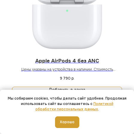
Apple AirPods 4 без ANC
Цены указаны на устройства в наличии. Стоимость
устройств под заказ уточняйте у менеджера магазина или
9 790
р.
онлайн.
Добавить в заказ
Мы собираем cookies, чтобы делать сайт удобнее. Продолжая
использовать сайт вы соглашаетесь с
Политикой
обработки персональных данных
.
NEW
Добавить в корзину
Хорошо