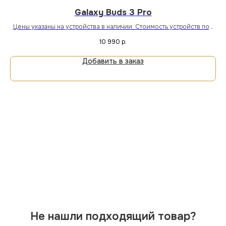
Galaxy Buds 3 Pro
под
Цены указаны на устройства в наличии. Стоимость устройств под
Це
заказ уточняйте у менеджера магазина или онлайн.
10 990
р.
Добавить в заказ
Не нашли подходящий товар?