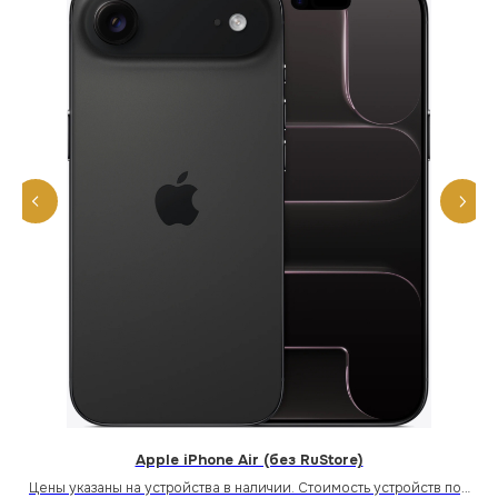
Apple iPhone Air (без RuStore)
под
Цены указаны на устройства в наличии. Стоимость устройств под
Це