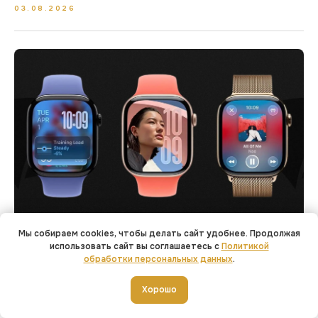
03.08.2026
Мы собираем cookies, чтобы делать сайт удобнее. Продолжая
В Apple Watch Series 12 появится неожиданное
использовать сайт вы соглашаетесь с
Политикой
нововведение
обработки персональных данных
.
04.07.2026
Добавить в корзину
Хорошо